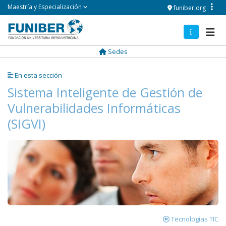
Pasar
Maestría y Especialización
funiber.org
al
contenido
Navegación
principal
principal
Sedes
En esta sección
Sistema Inteligente de Gestión de
Vulnerabilidades Informáticas
(SIGVI)
Tecnologías TIC